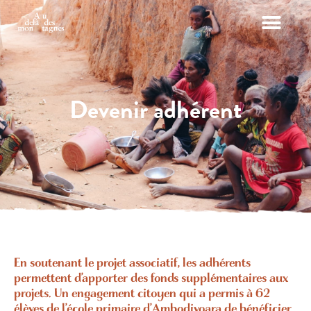
Devenir adhérent
En soutenant le projet associatif, les adhérents
permettent d’apporter des fonds supplémentaires aux
projets. Un engagement citoyen qui a permis à 62
élèves de l’école primaire d’Ambodivoara de bénéficier